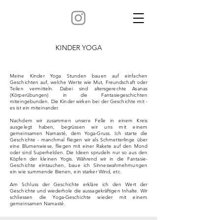
KINDER YOGA
Meine Kinder Yoga Stunden bauen auf einfachen
Geschichten auf, welche Werte wie Mut, Freundschaft oder
Teilen vermitteln. Dabei sind altersgerechte Asanas
(Körperübungen) in die Fantasiegeschichten
miteingebunden. Die Kinder wirken bei der Geschichte mit -
es ist ein miteinander.
Nachdem wir zusammen
unsere Felle in einem Kreis
ausgelegt haben, begrüssen wir uns mit einem
gemeinsamen Namasté, dem Yoga-Gruss. Ich starte die
Geschichte - manchmal fliegen wir als Schmetterlinge über
eine Blumenwiese, fliegen mit einer Rakete auf den Mond
oder sind Superhelden. Die Ideen sprudeln nur so aus den
Köpfen der kleinen Yogis. Während wir in die Fantasie-
Geschichte eintauchen, baue ich Sinneswahrnehmungen
ein wie summende Bienen, ein starker Wind, etc.
Am Schluss der Geschichte erkläre ich den Wert der
Geschichte und wiederhole die aussagekräftigen Inhalte. Wir
schliessen die Yoga-Geschichte wieder mit einem
gemeinsamen Namasté.